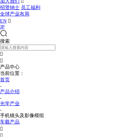
加入我们

招贤纳士
员工福利
全球产业布局
EN

JP
搜索


产品中心
当前位置：
首页
-
产品介绍
-
光学产业
-
手机镜头及影像模组
车载产品

