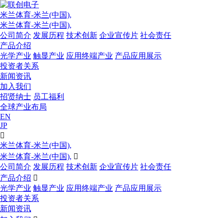
米兰体育-米兰(中国),
米兰体育-米兰(中国),
公司简介
发展历程
技术创新
企业宣传片
社会责任
产品介绍
光学产业
触显产业
应用终端产业
产品应用展示
投资者关系
新闻资讯
加入我们
招贤纳士
员工福利
全球产业布局
EN
JP

米兰体育-米兰(中国),
米兰体育-米兰(中国),

公司简介
发展历程
技术创新
企业宣传片
社会责任
产品介绍

光学产业
触显产业
应用终端产业
产品应用展示
投资者关系
新闻资讯