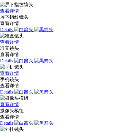
查看详情
屏下指纹镜头
查看详情
Details
查看详情
准直镜头
查看详情
Details
查看详情
手机镜头
查看详情
Details
查看详情
摄像头模组
查看详情
Details