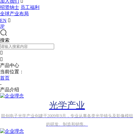
加入我们

招贤纳士
员工福利
全球产业布局
EN

JP
搜索


产品中心
当前位置：
首页
-
产品介绍
光学产业
联创电子光学产业创建于2009年9月，专业从事各类光学镜头及影像模组
的研发、制造和销售。