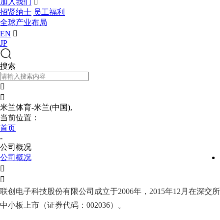
加入我们

招贤纳士
员工福利
全球产业布局
EN

JP
搜索


米兰体育-米兰(中国),
当前位置：
首页
-
公司概况
公司概况


联创电子科技股份有限公司成立于2006年，2015年12月在深交所
中小板上市（证券代码：002036）。